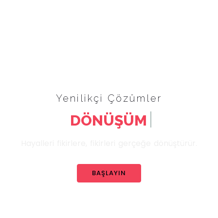
Yenilikçi Çözümler
DÖNÜŞÜM
Hayalleri fikirlere, fikirleri gerçeğe dönüştürür.
BAŞLAYIN